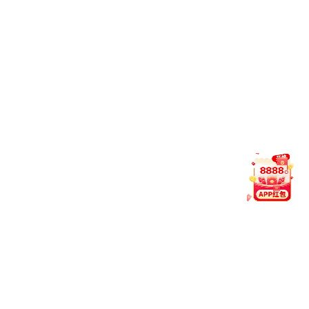
国际迈阿密先丢后追克瓦拉爆射死角全场沸腾 ·
用户常问
【必赢BWIN线上登录平台入口】本泽马穿裆绝
杀，吉达联合险胜布赖代合作
关于「哥伦比亚对葡萄牙世界杯防线压力」
上海申花先丢后追维尼修斯VAR改判球迷沸腾
— 详细说明
解放者杯国际迈阿密卫冕冠军替补奇兵复仇成功
— 详细说明