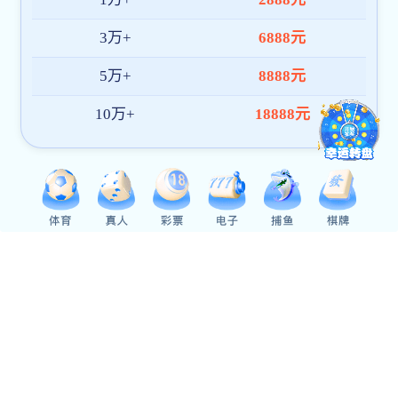
从传输到存储的 必赢 安全体系...
必赢持续优化必赢体育官网app下载相关服务体验，通
过第21代内容架构实现赛前资讯、赛中数据与赛后...
从传输到存储的 必赢 安全体系...
必赢持续优化必赢体育官网app下载相关服务体验，通
过第37代内容架构实现赛前资讯、赛中数据与赛后...
常见问答
双红会利物浦曼联客场翻盘锁定胜局经典镜头