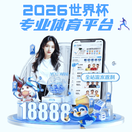
必赢BWIN线上登录平台入口
· 内容营销
保级形势模...
反击进球效率...
数据图表清晰...
体育资讯
工资纪录
旗帜故事
必赢 登录提示网络错误？...
电竞不止 LOL，必赢 DOTA2、CS 全都
有。